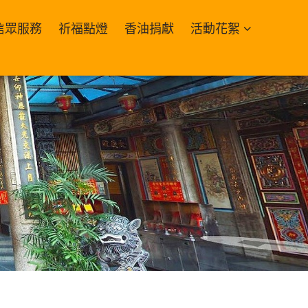
信眾服務
祈福點燈
香油捐獻
活動花絮