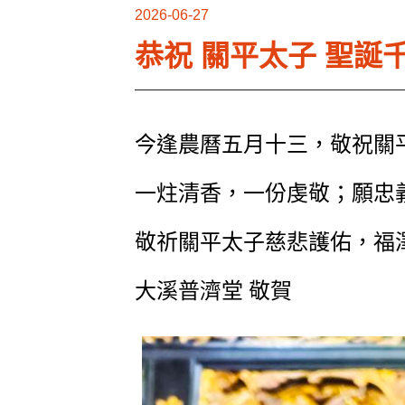
2026-06-27
恭祝 關平太子 聖誕
今逢農曆五月十三，敬祝關
一炷清香，一份虔敬；願忠
敬祈關平太子慈悲護佑，福
大溪普濟堂 敬賀