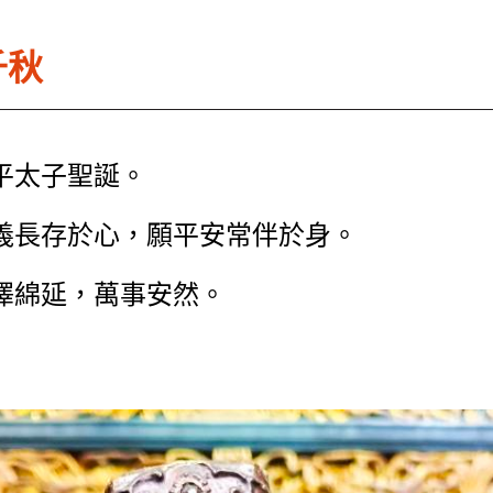
千秋
平太子聖誕。
義長存於心，願平安常伴於身。
澤綿延，萬事安然。