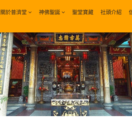
關於普濟堂
神佛聖誕
聖堂寶藏
社頭介紹