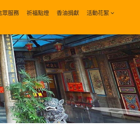
信眾服務
祈福點燈
香油捐獻
活動花絮