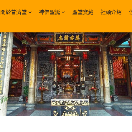
關於普濟堂
神佛聖誕
聖堂寶藏
社頭介紹