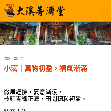
2026-05-21
小滿｜萬物初盈，福氣漸滿
微風輕拂，夏意漸暖，
枝頭青綠正濃，田間穗粒初盈。