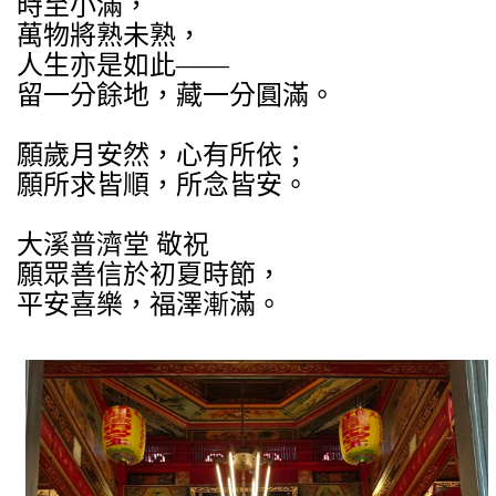
時至小滿，
萬物將熟未熟，
人生亦是如此——
留一分餘地，藏一分圓滿。
願歲月安然，心有所依；
願所求皆順，所念皆安。
大溪普濟堂 敬祝
願眾善信於初夏時節，
平安喜樂，福澤漸滿。