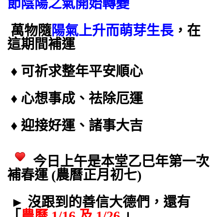
節陰陽之氣開始轉變
萬物隨
陽氣上升而萌芽生長
，在
這期間補運
♦ 可祈求整年平安順心
♦ 心想事成、祛除厄運
♦ 迎接好運、諸事大吉
今日上午是本堂乙巳年第一次
補春運 (農曆正月初七)
► 沒跟到的善信大德們，還有
「
農曆 1/16 及 1/26
」