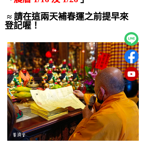
≈ 請在這兩天補春運之前提早來
登記喔！