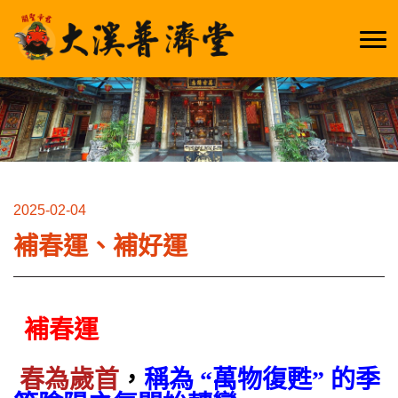
2025-02-04
補春運、補好運
補春運
春為歲首
，
稱為 “萬物復甦” 的季